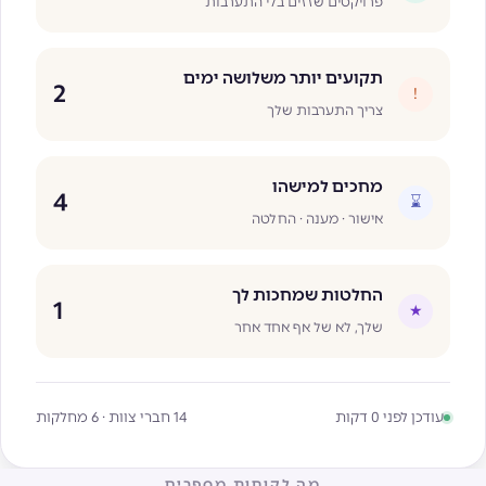
פרויקטים שזזים בלי התערבות
תקועים יותר משלושה ימים
2
!
צריך התערבות שלך
מחכים למישהו
4
⌛
אישור · מענה · החלטה
החלטות שמחכות לך
1
★
שלך, לא של אף אחד אחר
עודכן לפני 0 דקות
14 חברי צוות · 6 מחלקות
מה לקוחות מספרים