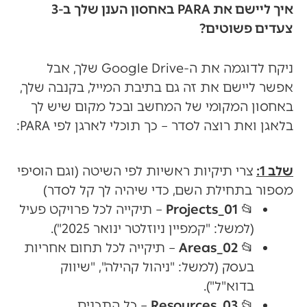
איך ליישם את PARA באחסון הענן שלך ב-3
צעדים פשוטים?
ניקח לדוגמה את ה-Google Drive שלך, אבל
אפשר ליישם את זה גם בתיבת המייל, בקנבה שלך,
באחסון המקומי של המחשב ובכל מקום שיש לך
בלאגן ואת רוצה לסדר – כך תוכלי לארגן לפי PARA:
שלב 1:
צרי תיקיות ראשיות לפי השיטה (וגם הוסיפי
מספור בתחילת השם, כדי שיהיה לך קל לסדר)
📂
01_Projects
– תיקייה לכל פרויקט פעיל
(למשל: "קמפיין ניוזלטר ינואר 2025").
📂
02_Areas
– תיקייה לכל תחום אחריות
בעסק (למשל: "ניהול קהילה", "שיווק
בדוא"ל").
📂
03_Resources
– כל התכנים