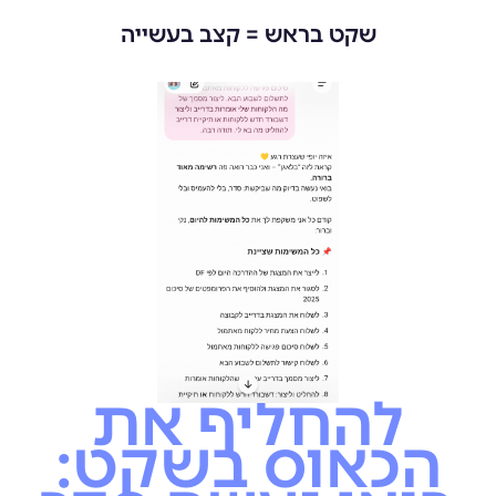
שקט בראש = קצב בעשייה
להחליף את
הכאוס בשקט: