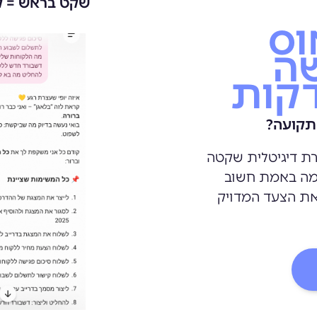
שקט בראש = ק
וס
שה
 תקועה?
רת דיגיטלית שקטה
 מה באמת חשוב
 את הצעד המדויק