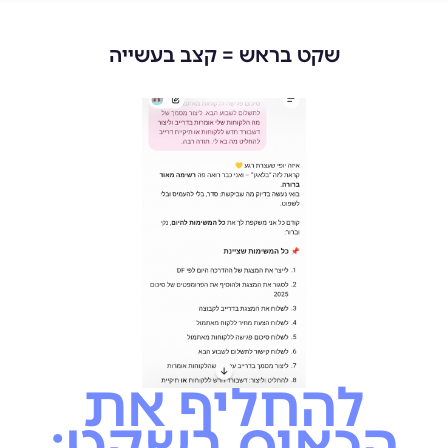
שקט בראש = קצב בעשייה
להחליף את
הכאוס בשקט: