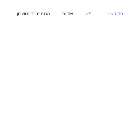
פודקאסט
בלוג
אודות
התחברות לחשבון
 להוביל את העסק
ותר הובלה - אסטרטגיות וכלים לצמיחה עסקית חכמה