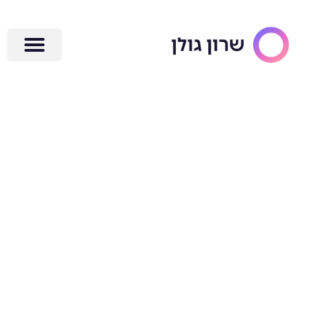
ילוג
תוכן
איך בולט ג'ורנל
יכול לשנות את
השגרה העסקית
שלך? רעיונות